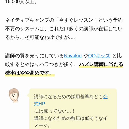
16,000人以上。
ネイティブキャンプの「今すぐレッスン」という予約
不要のシステムは、これだけ多くの講師が在籍してい
るからこそ可能なわけですが…、
講師の質を売りにしている
Novakid
や
QQキッズ
と比
較するとやはりバラつきが多く、
ハズレ講師に当たる
確率はやや高めです。
講師になるための採用基準なども
公
式HP
には載ってない…！
講師になるための敷居は低そうなイ
メージ。