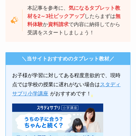
本記事を参考に、
気になるタブレット教
材を2～3社ピックアップ
したらまずは
無
料体験
か
資料請求
で内容に納得してから
受講をスタートしましょう！
＼当サイトおすすめのタブレット教材／
お子様が学習に対してある程度意欲的で、現時
点では学校の授業に遅れがない場合は
スタディ
サプリ小学講座
がおすすめです！