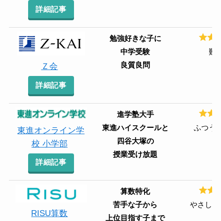
詳細記事
勉強好きな子に
中学受験
難
良質良問
Ｚ会
詳細記事
進学塾大手
東進ハイスクールと
ふつう
東進オンライン学
四谷大塚の
校 小学部
授業受け放題
詳細記事
算数特化
苦手な子から
やさしい
RISU算数
上位目指す子まで