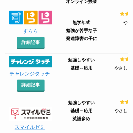
オンライン授業
無学年式
やさ
勉強が苦手な子
すらら
発達障害の子に
詳細記事
勉強しやすい
基礎～応用
やさしい
チャレンジタッチ
詳細記事
勉強しやすい
基礎～応用
やさしい
英語多め
スマイルゼミ