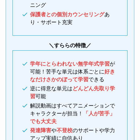
ニング
保護者との個別カウンセリング
あ
り・サポート充実
＼すららの特徴／
学年にとらわれない無学年式学習
が
可能！苦手な単元は体系ごとに
好き
なだけさかのぼって学習
できる
逆に得意な単元は
どんどん先取り学
習
可能
解説動画はすべてアニメーションで
キャラクターが担当！
「人が苦手」
でも大丈夫
発達障害
や
不登校
のサポートや学力
アップ実績に自信あり