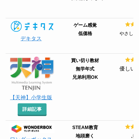
ゲーム感覚
低価格
やさしい
デキタス
買い切り教材
優しい
無学年式
兄弟利用OK
【天神】小学生版
詳細記事
STEAM教育
地頭磨く
ふ