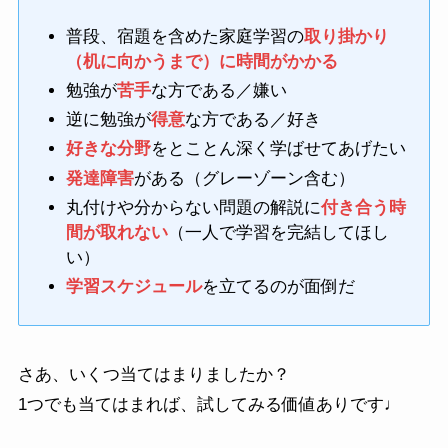
普段、宿題を含めた家庭学習の
取り掛かり
（机に向かうまで）に時間がかかる
勉強が
苦手
な方である／嫌い
逆に勉強が
得意
な方である／好き
好きな分野
をとことん深く学ばせてあげたい
発達障害
がある（グレーゾーン含む）
丸付けや分からない問題の解説に
付き合う時
間が取れない
（一人で学習を完結してほし
い）
学習スケジュール
を立てるのが面倒だ
さあ、いくつ当てはまりましたか？
1つでも当てはまれば、試してみる価値ありです♩