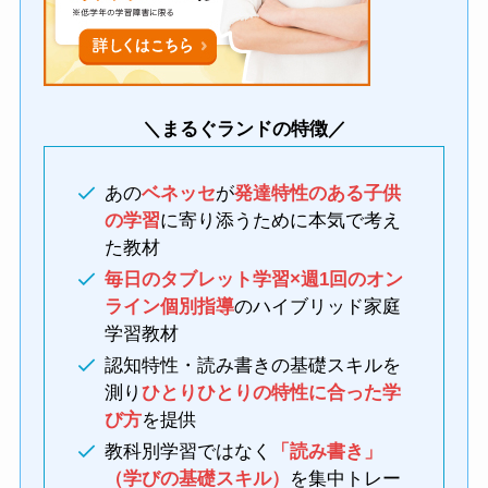
＼まるぐランドの特徴／
あの
ベネッセ
が
発達特性のある子供
の学習
に寄り添うために本気で考え
た教材
毎日のタブレット学習×週1回のオン
ライン個別指導
のハイブリッド家庭
学習教材
認知特性・読み書きの基礎スキルを
測り
ひとりひとりの特性に合った学
び方
を提供
教科別学習ではなく
「読み書き」
（学びの基礎スキル）
を集中トレー