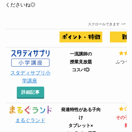
くださいね◎
スクロールできます
一流講師の
授業見放題
ふつう
コスパ◎
スタディサプリ小
学講座
詳細記事
発達特性がある子向
け
その子
まるぐランド
タブレット×
難