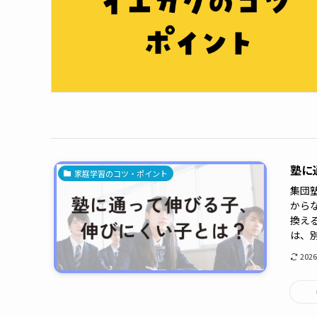
塾に
家庭学習のコツ・ポイント
集団
から
換え
は、別
202