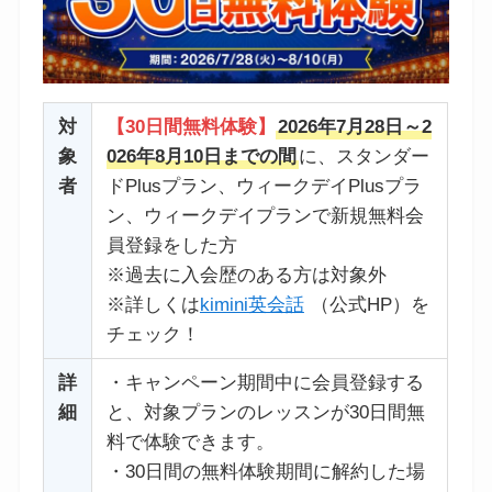
対
【30日間無料体験】
2026年7月28日～2
象
026年8月10日までの間
に、スタンダー
者
ドPlusプラン、ウィークデイPlusプラ
ン、ウィークデイプランで新規無料会
員登録をした方
※過去に入会歴のある方は対象外
※詳しくは
kimini英会話
（公式HP）を
チェック！
詳
・キャンペーン期間中に会員登録する
細
と、対象プランのレッスンが30日間無
料で体験できます。
・30日間の無料体験期間に解約した場