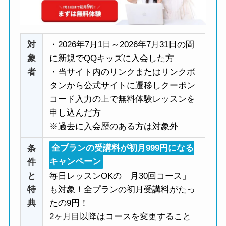
対
・2026年7月1日～2026年7月31日の間
象
に新規でQQキッズに入会した方
者
・当サイト内のリンクまたはリンクボ
タンから公式サイトに遷移しクーポン
コード入力の上で無料体験レッスンを
申し込んだ方
※過去に入会歴のある方は対象外
条
全プランの受講料が初月999円になる
件
キャンペーン
と
毎日レッスンOKの「月30回コース」
特
も対象！全プランの初月受講料がたっ
典
たの9円！
2ヶ月目以降はコースを変更すること